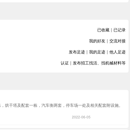
已收藏
|
已记录
我的好友
|
交流对接
发布足迹
|
我的足迹
|
他人足迹
认证
|
发布招工找活、找机械材料等
棚一栋，烘干塔及配套一栋，汽车衡两套，停车场一处及相关配套附设施。
2022-06-05