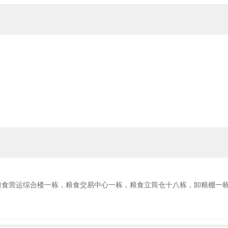
计划新建粮食营运综合楼一栋，粮食交易中心一栋，粮食立筒仓十八栋，卸粮