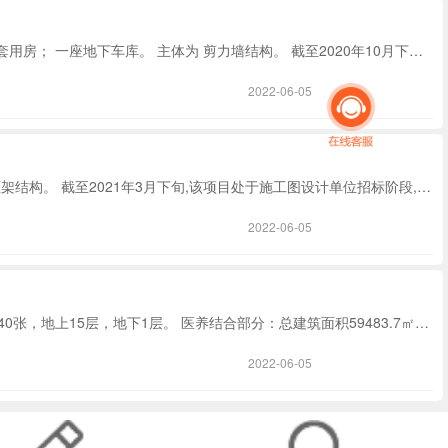
占地面积34986平方米，总建筑面积108000平方米，项目总投资额40000万元，总造价32000万元。该工程计划新建 六栋高层住宅楼； 一栋配套用房； 一座地下车库。 主体为 剪力墙结构。 截至2020年10月下旬项目处于主体施工单位招标阶段，预计2020年11月确定施工单位.
2022-06-05
占地面积33642平方米,总建筑面积119514平方米,项目总投资额50000万元,总造价30000万元。该工程计划新建 安置房； 配套设施。 主体为 框架结构。 截至2021年3月下旬,该项目处于施工图设计单位招标阶段,预计2021年4月确定施工图设计单位.
2022-06-05
总建筑面积78160平方米，项目总投资额30000万元，总造价16000万元。 该工程计划新建中西医结合楼：总建筑面积18676.48㎡，设计床位240张，地上15层，地下1层。 医养结合部分：总建筑面积59483.7㎡，设计床位1170张1#（心血管专科楼）六层2#（脑血管专科楼）六层4#（老年病房楼）六层5#（老年病房楼）六层地下车库室外走廊及门卫室，公厕，污水处理站，垃圾中转站，太平间等附属配套设施配套建设室外活动场地，绿地等附属工程 主体为 框架结构。 截至2021年4月中旬，该项目处于主体施工单位招标阶段，预计2021年5月确定主体施工单位.
2022-06-05